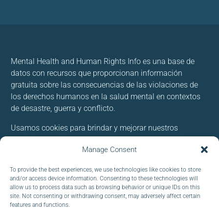
Mental Health and Human Rights Info es una base de
datos con recursos que proporcionan información
gratuita sobre las consecuencias de las violaciones de
los derechos humanos en la salud mental en contextos
de desastre, guerra y conflicto.
Usamos cookies para brindar y mejorar nuestros
servicios. Al utilizar nuestro sitio, acepta las cookies.
Manage Consent
Follow us:
To provide the best experiences, we use technologies like cookies to store
and/or access device information. Consenting to these technologies will
allow us to process data such as browsing behavior or unique IDs on this
site. Not consenting or withdrawing consent, may adversely affect certain
features and functions.
CORREO ELECTRÓNICO :