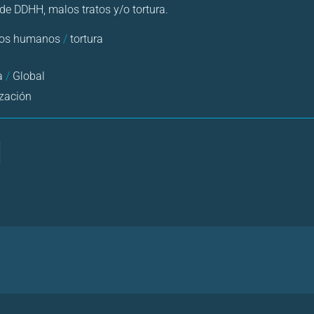
de DDHH, malos tratos y/o tortura.
hos humanos
/
tortura
a
/
Global
zación