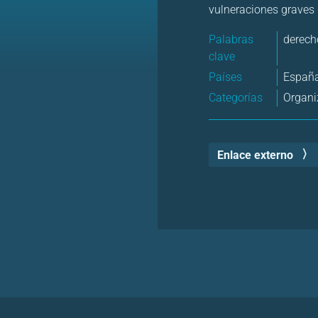
vulneraciones graves 
Palabras
derec
clave
Países
Españ
Categorías
Organi
Enlace externo