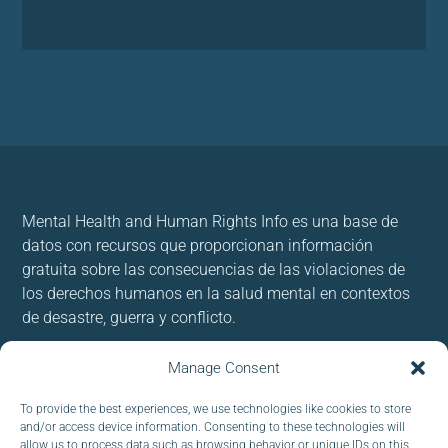
Mental Health and Human Rights Info es una base de
datos con recursos que proporcionan información
gratuita sobre las consecuencias de las violaciones de
los derechos humanos en la salud mental en contextos
de desastre, guerra y conflicto.
Usamos cookies para brindar y mejorar nuestros
Manage Consent
servicios. Al utilizar nuestro sitio, acepta las cookies.
To provide the best experiences, we use technologies like cookies to store
and/or access device information. Consenting to these technologies will
Follow us:
allow us to process data such as browsing behavior or unique IDs on this