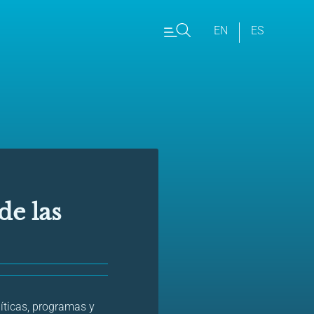
EN
ES
de las
líticas, programas y