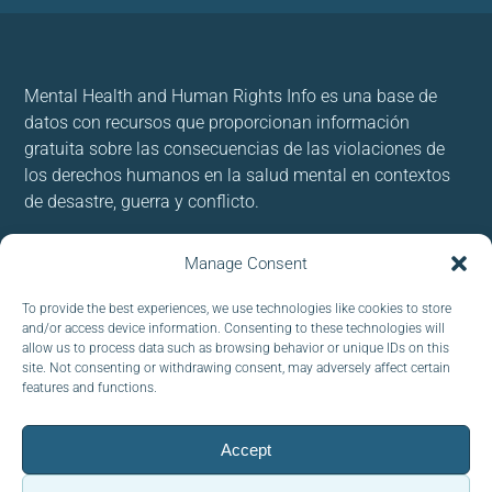
Mental Health and Human Rights Info es una base de
datos con recursos que proporcionan información
gratuita sobre las consecuencias de las violaciones de
los derechos humanos en la salud mental en contextos
de desastre, guerra y conflicto.
Usamos cookies para brindar y mejorar nuestros
Manage Consent
servicios. Al utilizar nuestro sitio, acepta las cookies.
To provide the best experiences, we use technologies like cookies to store
and/or access device information. Consenting to these technologies will
Follow us:
allow us to process data such as browsing behavior or unique IDs on this
site. Not consenting or withdrawing consent, may adversely affect certain
features and functions.
Accept
CORREO ELECTRÓNICO :