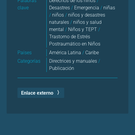
Palabras
Derechos de los niños
/
clave
Desastres
/
Emergencia
/
niñas
/
niños
/
niños y desastres
naturales
/
niños y salud
mental
/
Niños y TEPT
/
Trastorno de Estrés
Postraumático en Niños
Países
América Latina
/
Caribe
Categorías
Directrices y manuales
/
Publicación
Enlace externo