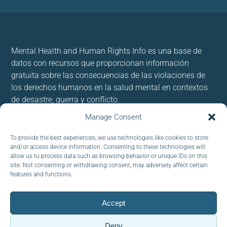
Mental Health and Human Rights Info es una base de
datos con recursos que proporcionan información
gratuita sobre las consecuencias de las violaciones de
los derechos humanos en la salud mental en contextos
de desastre, guerra y conflicto.
Manage Consent
Usamos cookies para brindar y mejorar nuestros
servicios. Al utilizar nuestro sitio, acepta las cookies.
To provide the best experiences, we use technologies like cookies to store
and/or access device information. Consenting to these technologies will
allow us to process data such as browsing behavior or unique IDs on this
Follow us:
site. Not consenting or withdrawing consent, may adversely affect certain
features and functions.
Accept
CORREO ELECTRÓNICO :
Deny