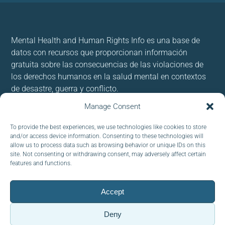
Mental Health and Human Rights Info es una base de
datos con recursos que proporcionan información
gratuita sobre las consecuencias de las violaciones de
los derechos humanos en la salud mental en contextos
de desastre, guerra y conflicto.
Manage Consent
Usamos cookies para brindar y mejorar nuestros
servicios. Al utilizar nuestro sitio, acepta las cookies.
To provide the best experiences, we use technologies like cookies to store
and/or access device information. Consenting to these technologies will
allow us to process data such as browsing behavior or unique IDs on this
Follow us:
site. Not consenting or withdrawing consent, may adversely affect certain
features and functions.
Accept
CORREO ELECTRÓNICO :
Deny