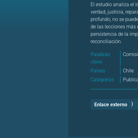
El estudio analiza el
verdad, justicia, repar
profundo, no se puede
de las lecciones más 
persistencia de la im
reconciliación.
Palabras
Comisi
clave
Países
Chile
Categorías
Public
Enlace externo