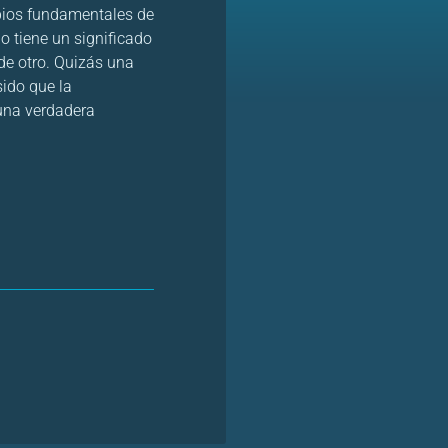
ipios fundamentales de
no tiene un significado
e otro. Quizás una
sido que la
 una verdadera