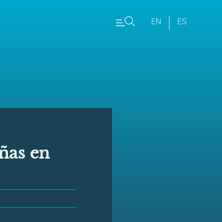
EN
ES
iñas en