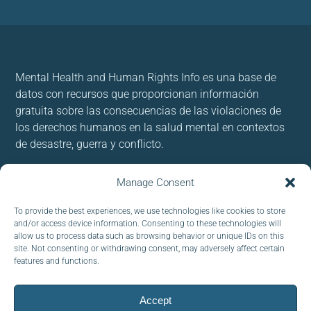
Mental Health and Human Rights Info es una base de
datos con recursos que proporcionan información
gratuita sobre las consecuencias de las violaciones de
los derechos humanos en la salud mental en contextos
de desastre, guerra y conflicto.
Usamos cookies para brindar y mejorar nuestros
Manage Consent
servicios. Al utilizar nuestro sitio, acepta las cookies.
To provide the best experiences, we use technologies like cookies to store
and/or access device information. Consenting to these technologies will
Follow us:
allow us to process data such as browsing behavior or unique IDs on this
site. Not consenting or withdrawing consent, may adversely affect certain
features and functions.
Accept
CORREO ELECTRÓNICO :