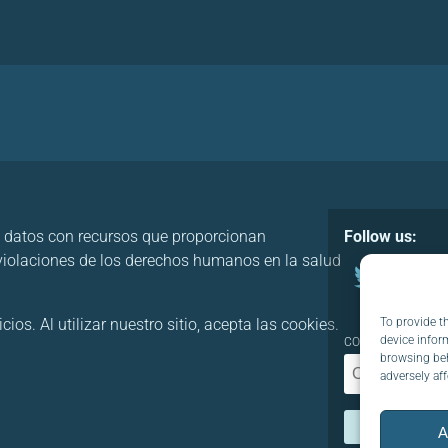
 datos con recursos que proporcionan
Follow us:
 violaciones de los derechos humanos en la salud
To provide t
os. Al utilizar nuestro sitio, acepta las cookies.
device infor
CORREO ELECTRÓN
browsing beh
adversely aff
A