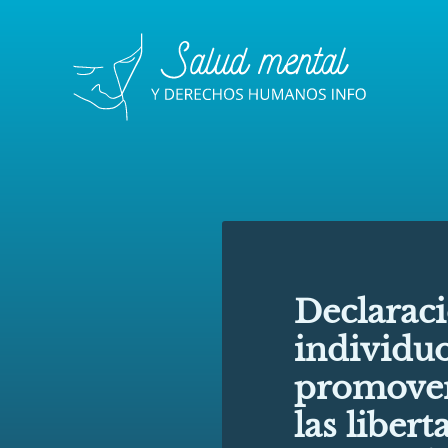
Declaraci
individuo
promover
las liber