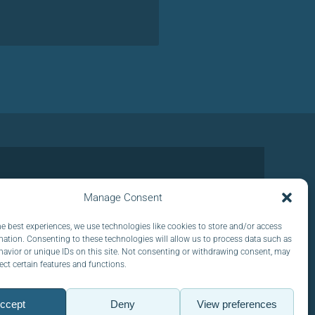
Manage Consent
he best experiences, we use technologies like cookies to store and/or access
mation. Consenting to these technologies will allow us to process data such as
ICO :
avior or unique IDs on this site. Not consenting or withdrawing consent, may
ect certain features and functions.
ccept
Deny
View preferences