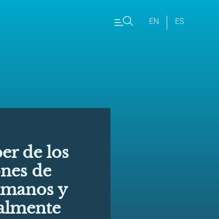
EN
ES
er de los
ones de
umanos y
salmente