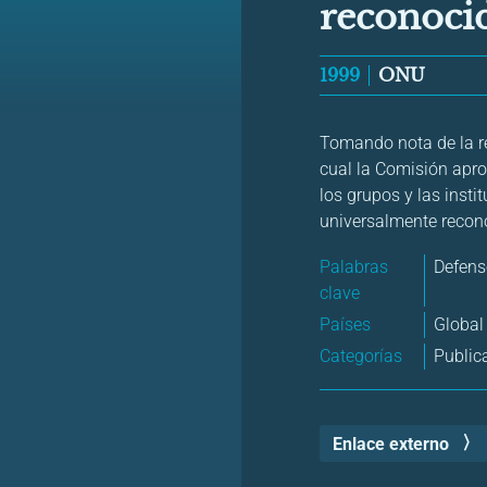
reconoci
1999
ONU
Tomando nota de la r
cual la Comisión aprob
los grupos y las inst
universalmente recon
Palabras
Defens
clave
Países
Global
Categorías
Public
Enlace externo