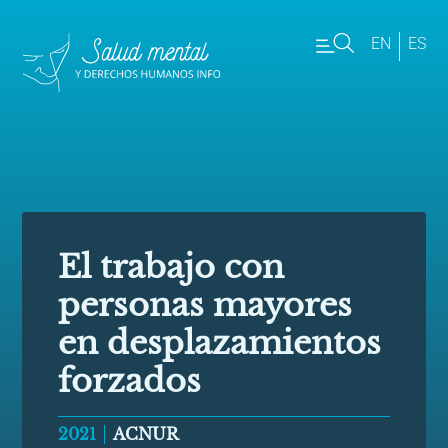
EN
ES
El trabajo con
personas mayores
en desplazamientos
forzados
2021
ACNUR