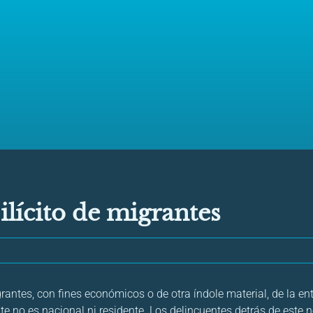
 ilícito de migrantes
migrantes, con fines económicos o de otra índole material, de la en
nte no es nacional ni residente. Los delincuentes detrás de este