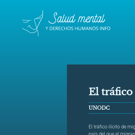
El tráfico
UNODC
El tráfico ilícito de 
país del que el migra