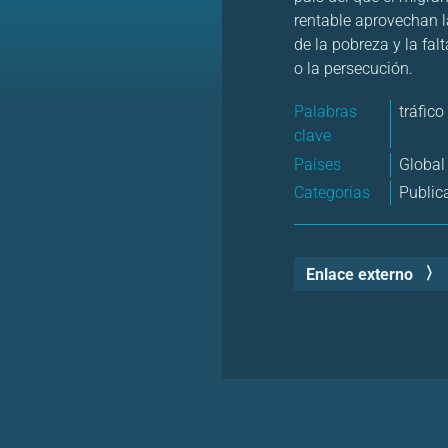
rentable aprovechan l
de la pobreza y la fal
o la persecución.
Palabras
tráfic
clave
Países
Global
Categorías
Public
Enlace externo