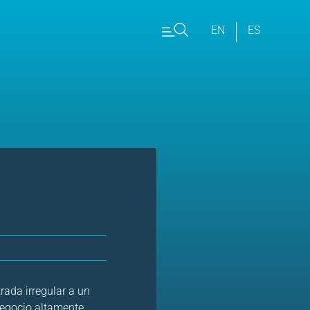
EN
ES
trada irregular a un
 negocio altamente