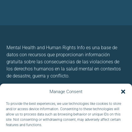
Mental Health and Human Rights Info es una base de
datos con recursos que proporcionan información
gratuita sobre las consecuencias de las violaciones de
los derechos humanos en la salud mental en contextos
de desastre, guerra y conflicto.
Usamos cookies para brindar y mejorar nuestros
Manage Consent
servicios. Al utilizar nuestro sitio, acepta las cookies.
To provide the best experiences, we use technologies like cookies to store
and/or access device information. Consenting to these technologies will
Follow us:
allow us to process data such as browsing behavior or unique IDs on this
site. Not consenting or withdrawing consent, may adversely affect certain
features and functions.