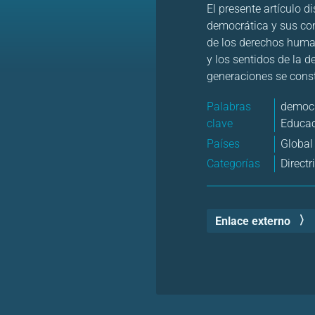
El presente artículo 
democrática y sus con
de los derechos human
y los sentidos de la 
generaciones se const
Palabras
democ
clave
Educac
Países
Global
Categorías
Direct
Enlace externo