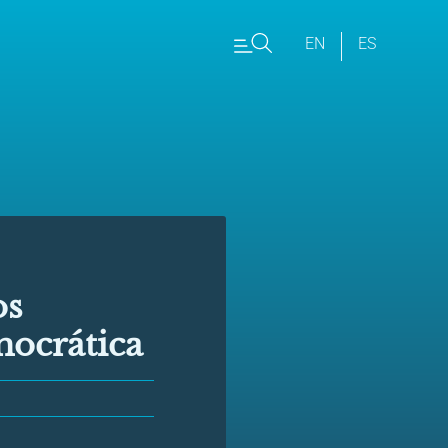
EN
ES
os
mocrática