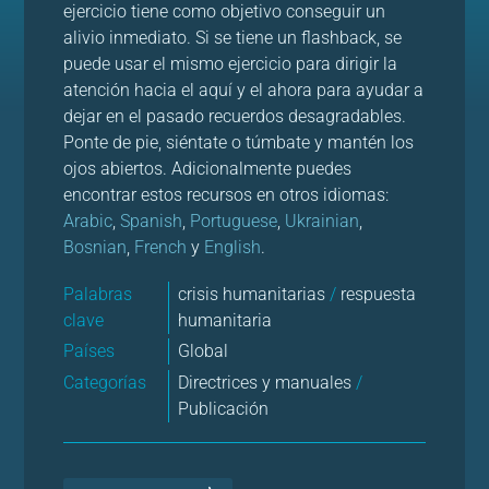
ejercicio tiene como objetivo conseguir un
alivio inmediato. Si se tiene un flashback, se
puede usar el mismo ejercicio para dirigir la
atención hacia el aquí y el ahora para ayudar a
dejar en el pasado recuerdos desagradables.
Ponte de pie, siéntate o túmbate y mantén los
ojos abiertos. Adicionalmente puedes
encontrar estos recursos en otros idiomas:
Arabic
,
Spanish
,
Portuguese
,
Ukrainian
,
Bosnian
,
French
y
English
.
Palabras
crisis humanitarias
/
respuesta
clave
humanitaria
Países
Global
Categorías
Directrices y manuales
/
Publicación