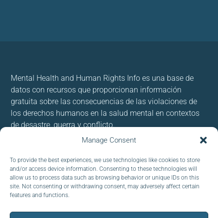
Mental Health and Human Rights Info es una base de
datos con recursos que proporcionan información
gratuita sobre las consecuencias de las violaciones de
los derechos humanos en la salud mental en contextos
de desastre, guerra y conflicto.
Manage Consent
Usamos cookies para brindar y mejorar nuestros
servicios. Al utilizar nuestro sitio, acepta las cookies.
To provide the best experiences, we use technologies like cookies to store
and/or access device information. Consenting to these technologies will
allow us to process data such as browsing behavior or unique IDs on this
Follow us:
site. Not consenting or withdrawing consent, may adversely affect certain
features and functions.