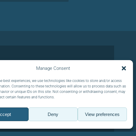
Manage Consent
he best experiences, we use technologies like cookies to store and/or access
ICO :
mation. Consenting to these technologies will allow us to process data such as
avior or unique IDs on this site. Not consenting or withdrawing consent, may
ect certain features and functions.
ccept
Deny
View preferences