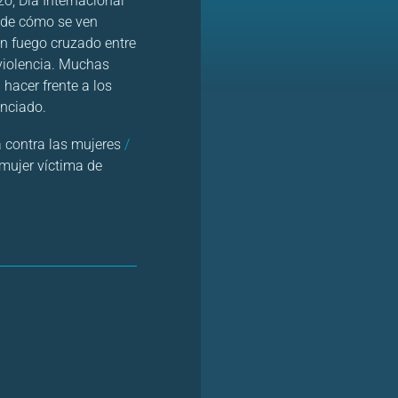
o, Día Internacional
r de cómo se ven
n fuego cruzado entre
violencia. Muchas
 hacer frente a los
enciado.
a contra las mujeres
/
mujer víctima de