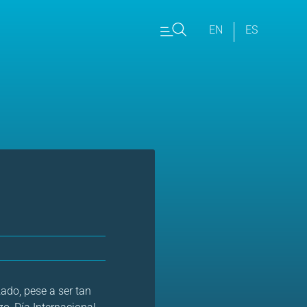
EN
ES
zado, pese a ser tan