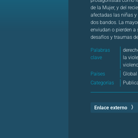
protagonistas como lo
de la Mujer, y del rec
afectadas las niñas y
dos bandos. La mayorí
enviudan o pierden a s
desafíos y traumas de
Palabras
derech
clave
la viol
violen
Países
Global
Categorías
Public
Enlace externo