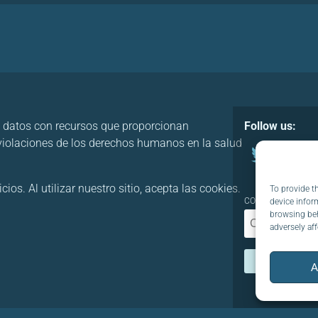
 datos con recursos que proporcionan
Follow us:
 violaciones de los derechos humanos en la salud
os. Al utilizar nuestro sitio, acepta las cookies.
To provide t
CORREO ELECTRÓN
device infor
browsing beh
adversely aff
A