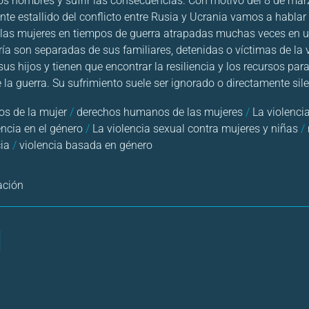
s hombres y sufrir las consecuencias. Con motivo del 8 de marz
iente estallido del conflicto entre Rusia y Ucrania vamos a habla
 las mujeres en tiempos de guerra atrapadas muchas veces en u
a son separadas de sus familiares, detenidas o víctimas de la 
us hijos y tienen que encontrar la resiliencia y los recursos para
 la guerra. Su sufrimiento suele ser ignorado o directamente sil
os de la mujer
/
derechos humanos de las mujeres
/
La violenci
encia en el género
/
La violencia sexual contra mujeres y niñas
/
cia
/
violencia basada en género
ación