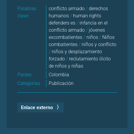
Palabras
conflicto armado
/
derechos
clave
humanos
/
human rights
defenders es
/
infancia en el
conflicto armado
/
jóvenes
excombatientes
/
niños
/
Niños
combatientes
/
niños y conflicto
/
niños y desplazamiento
forzado
/
reclutamiento ilícito
de niños y niñas
Países
Colombia
Categorías
Publicación
Enlace externo