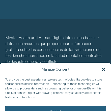
Mental Health and Human Rights Info es una base de
datos con recursos que proporcionan información
gratuita sobre las consecuencias de las violaciones de
los derechos humanos en la salud mental en contextos
de desastre, guerra y conflicto.
Manage Consent
Usamos cookies para brindar y mejorar nuestros
servicios. Al utilizar nuestro sitio, acepta las cookies.
To provide the best experiences, we use technologies like cookies to store
and/or access device information. Consenting to these technologies will
allow us to process data such as browsing behavior or unique IDs on this
Follow us:
site. Not consenting or withdrawing consent, may adversely affect certain
features and functions.