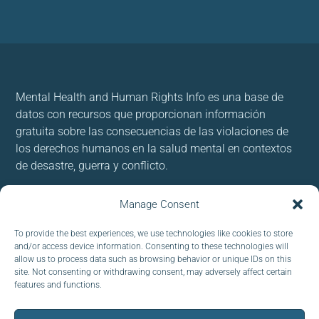
Mental Health and Human Rights Info es una base de
datos con recursos que proporcionan información
gratuita sobre las consecuencias de las violaciones de
los derechos humanos en la salud mental en contextos
de desastre, guerra y conflicto.
Usamos cookies para brindar y mejorar nuestros
Manage Consent
servicios. Al utilizar nuestro sitio, acepta las cookies.
To provide the best experiences, we use technologies like cookies to store
and/or access device information. Consenting to these technologies will
Follow us:
allow us to process data such as browsing behavior or unique IDs on this
site. Not consenting or withdrawing consent, may adversely affect certain
features and functions.