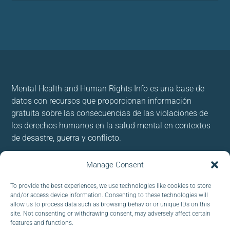
Mental Health and Human Rights Info es una base de
datos con recursos que proporcionan información
gratuita sobre las consecuencias de las violaciones de
los derechos humanos en la salud mental en contextos
de desastre, guerra y conflicto.
Usamos cookies para brindar y mejorar nuestros
Manage Consent
servicios. Al utilizar nuestro sitio, acepta las cookies.
To provide the best experiences, we use technologies like cookies to store
and/or access device information. Consenting to these technologies will
Follow us:
allow us to process data such as browsing behavior or unique IDs on this
site. Not consenting or withdrawing consent, may adversely affect certain
features and functions.