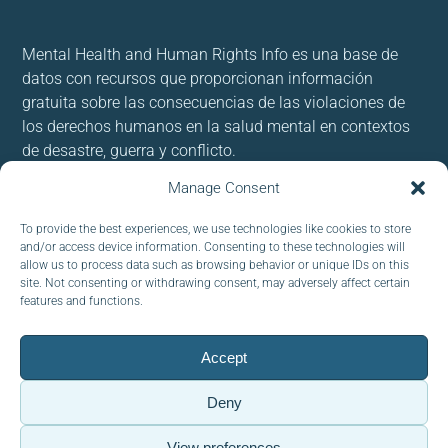
Mental Health and Human Rights Info es una base de
datos con recursos que proporcionan información
gratuita sobre las consecuencias de las violaciones de
los derechos humanos en la salud mental en contextos
de desastre, guerra y conflicto.
Manage Consent
Usamos cookies para brindar y mejorar nuestros
servicios. Al utilizar nuestro sitio, acepta las cookies.
To provide the best experiences, we use technologies like cookies to store
and/or access device information. Consenting to these technologies will
allow us to process data such as browsing behavior or unique IDs on this
Follow us:
site. Not consenting or withdrawing consent, may adversely affect certain
features and functions.
Accept
CORREO ELECTRÓNICO :
Deny
View preferences