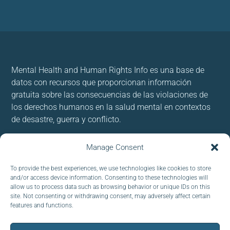
Mental Health and Human Rights Info es una base de
datos con recursos que proporcionan información
gratuita sobre las consecuencias de las violaciones de
los derechos humanos en la salud mental en contextos
de desastre, guerra y conflicto.
Usamos cookies para brindar y mejorar nuestros
Manage Consent
servicios. Al utilizar nuestro sitio, acepta las cookies.
To provide the best experiences, we use technologies like cookies to store
and/or access device information. Consenting to these technologies will
Follow us:
allow us to process data such as browsing behavior or unique IDs on this
site. Not consenting or withdrawing consent, may adversely affect certain
features and functions.