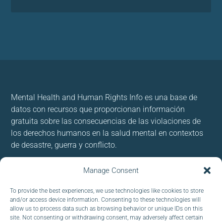
Mental Health and Human Rights Info es una base de
datos con recursos que proporcionan información
gratuita sobre las consecuencias de las violaciones de
los derechos humanos en la salud mental en contextos
de desastre, guerra y conflicto.
Usamos cookies para brindar y mejorar nuestros
Manage Consent
servicios. Al utilizar nuestro sitio, acepta las cookies.
To provide the best experiences, we use technologies like cookies to store
and/or access device information. Consenting to these technologies will
Follow us:
allow us to process data such as browsing behavior or unique IDs on this
site. Not consenting or withdrawing consent, may adversely affect certain