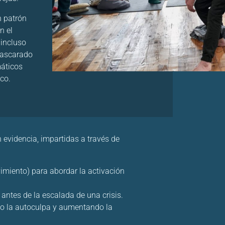
n patrón
n el
 incluso
mascarado
máticos
co.
 evidencia, impartidas a través de
imiento) para abordar la activación
antes de la escalada de una crisis.
do la autoculpa y aumentando la