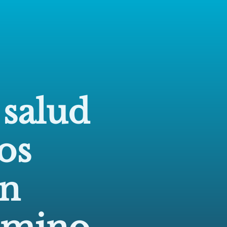
 salud
os
en