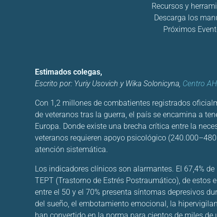
Recursos y herram
Descarga los man
Próximos Event
Estimados colegas,
Escrito por: Yuriy Usovich y Wika Solonicyna,
Centro A
Con 1,2 millones de combatientes registrados oficial
de veteranos tras la guerra, el país se encamina a te
Europa. Donde existe una brecha crítica entre la neces
veteranos requieren apoyo psicológico (240.000–480.
atención sistemática.
Los indicadores clínicos son alarmantes. El 67,4% de l
TEPT (Trastorno de Estrés Postraumático), de estos 
entre el 50 y el 70% presenta síntomas depresivos du
del sueño, el embotamiento emocional, la hipervigila
han convertido en la norma para cientos de miles de 