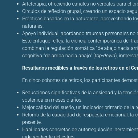
Arteterapia, ofreciendo canales no verbales para el 
Círculos de reflexión grupal, creando un espacio seg
Prácticas basadas en la naturaleza, aprovechando los
naturales.
Apoyo individual, abordando traumas personales no ap
Este enfoque refleja la ciencia contemporánea del tr
combinan la regulación somática “de abajo hacia arri
cognitiva “de arriba hacia abajo” (
top-down
), inmersa
Resultados medibles a través de los retiros en el 
En cinco cohortes de retiros, los participantes demos
Reducciones significativas de la ansiedad y la tensi
sostenida en meses o años.
Mejor calidad del sueño, un indicador primario de la 
Retorno de la capacidad de respuesta emocional: la ca
presente.
Habilidades concretas de autorregulación: herramient
independiente del estrés.