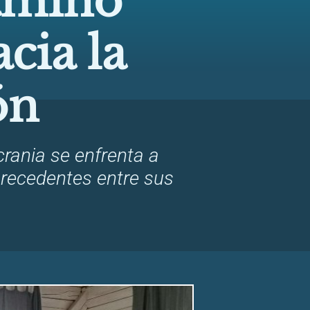
amino
cia la
ón
crania se enfrenta a
precedentes entre sus