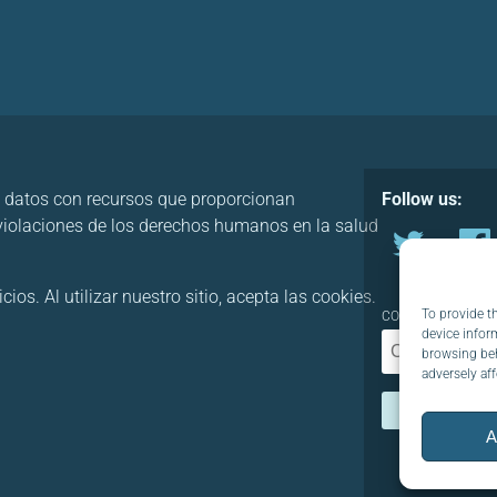
 datos con recursos que proporcionan
Follow us:
 violaciones de los derechos humanos en la salud
os. Al utilizar nuestro sitio, acepta las cookies.
To provide t
CORREO ELECTRÓN
device infor
browsing beh
adversely aff
A