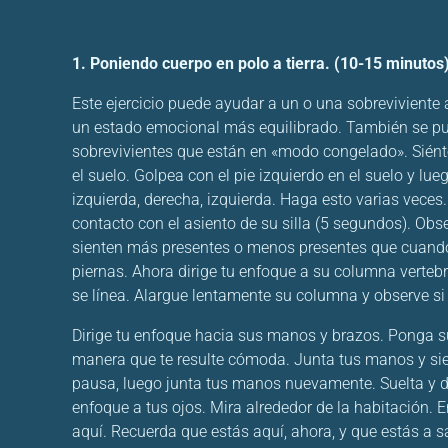
1. Poniendo cuerpo en polo a tierra. (10-15 minutos
Este ejercicio puede ayudar a un o una sobreviviente a
un estado emocional más equilibrado. También se pu
sobrevivientes que están en «modo congelado». Siénte
el suelo. Golpea con el pie izquierdo en el suelo y lu
izquierda, derecha, izquierda. Haga esto varias veces
contacto con el asiento de su silla (5 segundos). Obs
sienten más presentes o menos presentes que cuand
piernas. Ahora dirige tu enfoque a su columna verteb
se línea. Alargue lentamente su columna y observe si
Dirige tu enfoque hacia sus manos y brazos. Ponga 
manera que te resulte cómoda. Junta tus manos y sient
pausa, luego junta tus manos nuevamente. Suelta y d
enfoque a tus ojos. Mira alrededor de la habitación. 
aquí. Recuerda que estás aquí, ahora, y que estás a s