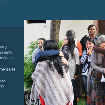
uerza.
tos y
amiento
n método
n mensajes
la los
uede
ano