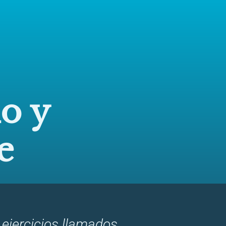
o y
e
ejercicios llamados