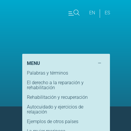
EN
ES
–
MENU
Palabras y términos
El derecho a la reparación y
rehabilitación
Rehabilitación y recuperación
Autocuidado y ejercicios de
relajación
Ejemplos de otros países